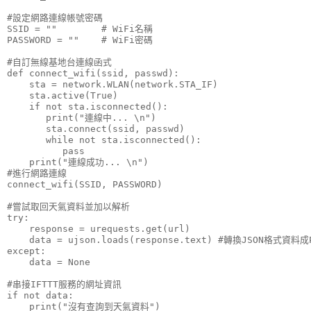
#設定網路連線帳號密碼

SSID = "
"        # WiFi名稱

PASSWORD = "
"    # WiFi密碼

#自訂無線基地台連線函式

def connect_wifi(ssid, passwd):

    sta = network.WLAN(network.STA_IF)

    sta.active(True)

    if not sta.isconnected():

       print("連線中... \n")

       sta.connect(ssid, passwd)

       while not sta.isconnected():

          pass

    print("連線成功... \n")

#進行網路連線

connect_wifi(SSID, PASSWORD)

#嘗試取回天氣資料並加以解析

try:

    response = urequests.get(url)

    data = ujson.loads(response.text) #轉換JSON格式資料
except:

    data = None

#串接IFTTT服務的網址資訊

if not data:

    print("沒有查詢到天氣資料")
