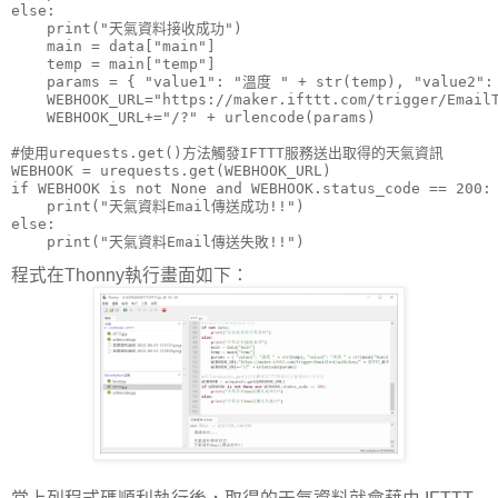
else:

    print("天氣資料接收成功")

    main = data["main"]

    temp = main["temp"]

    params = { "value1": "溫度 " + str(temp), "value2":
    WEBHOOK_URL="https://maker.ifttt.com/trigger/EmailT
    WEBHOOK_URL+="/?" + urlencode(params)

#使用urequests.get()方法觸發IFTTT服務送出取得的天氣資訊

WEBHOOK = urequests.get(WEBHOOK_URL)

if WEBHOOK is not None and WEBHOOK.status_code == 200:

    print("天氣資料Email傳送成功!!")

else:

程式在Thonny執行畫面如下：