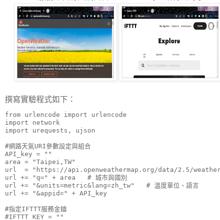
撰寫實驗程式如下：
from urlencode import urlencode

import network

import urequests, ujson

#網路天氣URI參數設定與組合

API_key = "
"

area = "Taipei,TW"

url  = "https://api.openweathermap.org/data/2.5/weather
url += "q=" + area   # 城市與國別

url += "&units=metric&lang=zh_tw"   # 溫度單位、語言

url += "&appid=" + API_key

#指定IFTTT服務金鑰

#IFTTT_KEY = "
"
