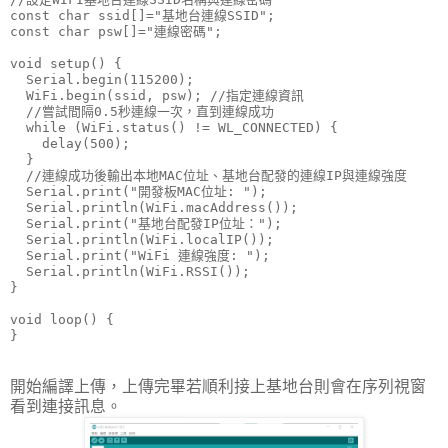
const char ssid[]="基地台連線SSID";

const char psw[]="連線密碼";

void setup() {

  Serial.begin(115200);

  WiFi.begin(ssid, psw); //指定連線資訊

  //嘗試間隔0.5秒連線一次，直到連線成功

  while (WiFi.status() != WL_CONNECTED) {

    delay(500);

  }

  //連線成功後輸出本地MAC位址、基地台配發的連線IP與連線強度

  Serial.print("開發板MAC位址: ");

  Serial.println(WiFi.macAddress());

  Serial.print("基地台配發IP位址：");

  Serial.println(WiFi.localIP());

  Serial.print("WiFi 連線強度: ");

  Serial.println(WiFi.RSSI());

}

void loop() {

開始編譯上傳，上傳完畢若順利接上基地台則會在序列視窗
看到連接訊息。