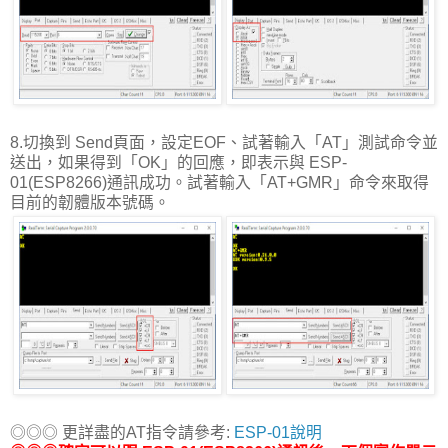
8.切換到 Send頁面，設定EOF、試著輸入「AT」測試命令並
送出，如果得到「OK」的回應，即表示與 ESP-
01(ESP8266)通訊成功。試著輸入「AT+GMR」命令來取得
目前的韌體版本號碼。
◎◎◎ 更詳盡的AT指令請參考:
ESP-01說明