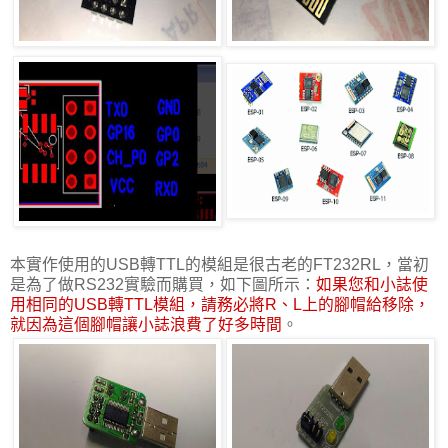
本實作使用的USB轉TTL的模組是很古老的FT232RL，當初
是為了做RS232實驗而購買，如下圖所示：
如果您和小誌使
用相同的USB轉TTL模組，請務必將R、L上的腳帽給移除，
就因為這個腳帽讓小誌浪費了好多時間
。